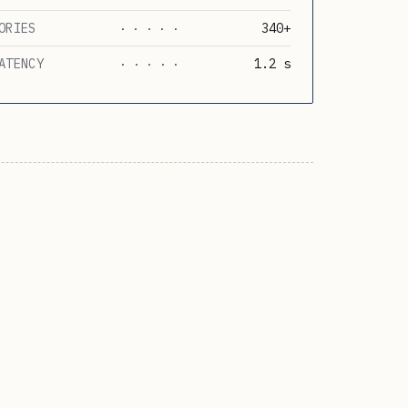
ORIES
340+
· · · · ·
ATENCY
1.2 s
· · · · ·