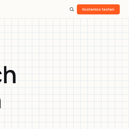
Q
Kostenlos testen
ch
n