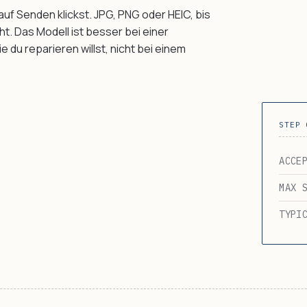
 auf Senden klickst. JPG, PNG oder HEIC, bis
eht. Das Modell ist besser bei einer
du reparieren willst, nicht bei einem
STEP 
ACCE
MAX 
TYPI