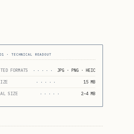
01 · TECHNICAL READOUT
PTED FORMATS
JPG · PNG · HEIC
· · · · ·
SIZE
15 MB
· · · · ·
CAL SIZE
2–4 MB
· · · · ·