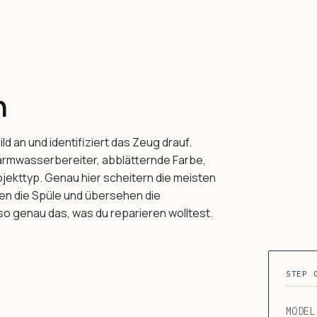
n
ld an und identifiziert das Zeug drauf.
rmwasserbereiter, abblätternde Farbe,
rojekttyp. Genau hier scheitern die meisten
en die Spüle und übersehen die
lso genau das, was du reparieren wolltest.
STEP 
MODEL