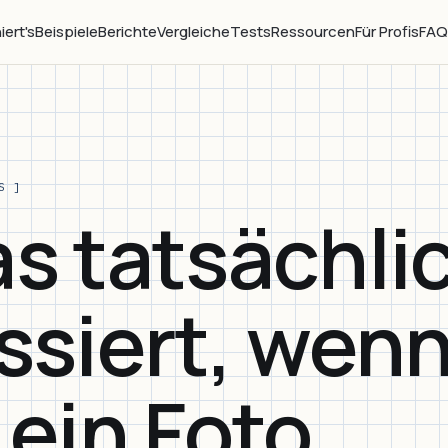
iert's
Beispiele
Berichte
Vergleiche
Tests
Ressourcen
Für Profis
FA
S ]
s tatsächli
ssiert, wen
 ein Foto