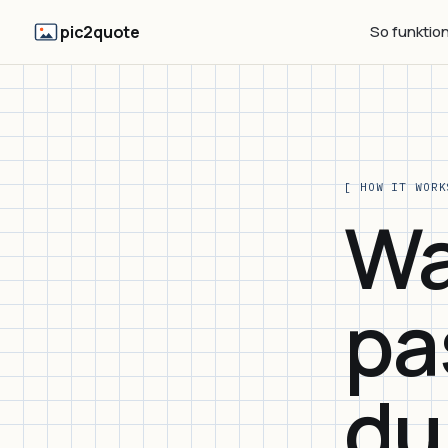
pic2quote
So funktion
[ HOW IT WORK
Wa
pa
du