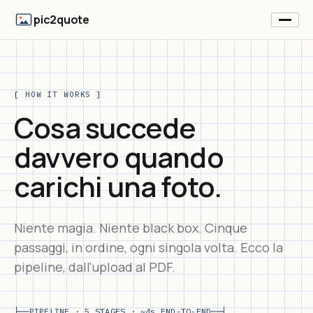
pic2quote
[ HOW IT WORKS ]
Cosa succede
davvero quando
carichi una foto.
Niente magia. Niente black box. Cinque
passaggi, in ordine, ogni singola volta. Ecco la
pipeline, dall'upload al PDF.
├──
PIPELINE · 5 STAGES · ~4s END-TO-END
──┤