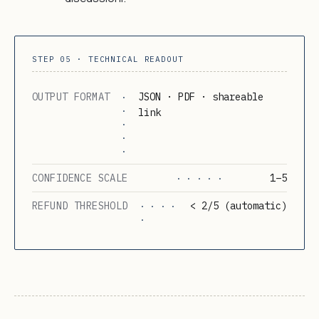
STEP 05 · TECHNICAL READOUT
OUTPUT FORMAT
JSON · PDF · shareable
·
·
link
·
·
·
CONFIDENCE SCALE
1–5
· · · · ·
REFUND THRESHOLD
< 2/5 (automatic)
· · · ·
·