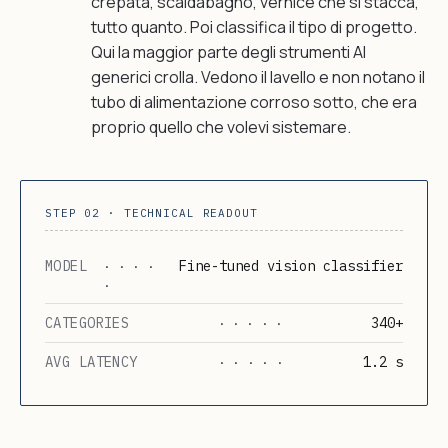
crepata, scaldabagno, vernice che si stacca,
tutto quanto. Poi classifica il tipo di progetto.
Qui la maggior parte degli strumenti AI
generici crolla. Vedono il lavello e non notano il
tubo di alimentazione corroso sotto, che era
proprio quello che volevi sistemare.
STEP 02 · TECHNICAL READOUT
MODEL
Fine-tuned vision classifier
· · · ·
·
CATEGORIES
340+
· · · · ·
AVG LATENCY
1.2 s
· · · · ·