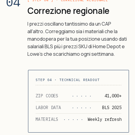
04
[ STEP 04 ] · CORREZIONE REGIONALE
Correzione regionale
I prezzi oscillano tantissimo da un CAP
all'altro. Correggiamo sia i materiali che la
manodopera per la tua posizione usando dati
salariali BLS più i prezzi SKU di Home Depot e
Lowe's che scarichiamo ogni settimana.
STEP 04 · TECHNICAL READOUT
ZIP CODES
41,000+
· · · · ·
LABOR DATA
BLS 2025
· · · · ·
MATERIALS
Weekly refresh
· · · · ·