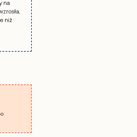
y na
wzrosła,
e niż
po