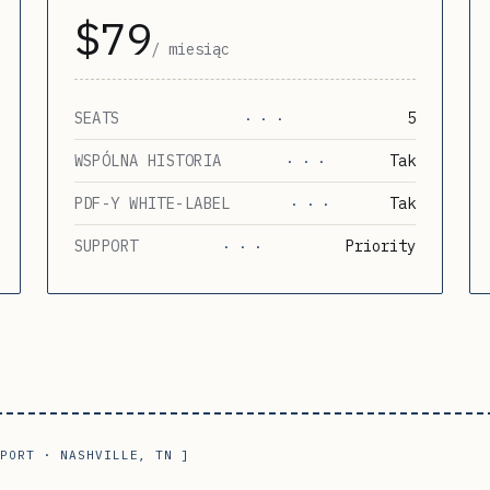
$79
/ miesiąc
SEATS
5
· · ·
WSPÓLNA HISTORIA
Tak
· · ·
PDF-Y WHITE-LABEL
Tak
· · ·
SUPPORT
Priority
· · ·
EPORT · NASHVILLE, TN ]