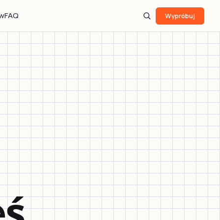
ów
FAQ
Wypróbuj
eś