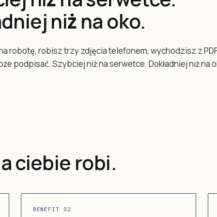
dniej niż na oko.
na robotę, robisz trzy zdjęcia telefonem, wychodzisz z P
może podpisać. Szybciej niż na serwetce. Dokładniej niż na o
a ciebie robi.
BENEFIT 02