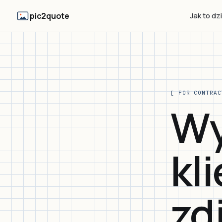
pic2quote
Jak to dz
[ FOR CONTRAC
Wy
kl
zd