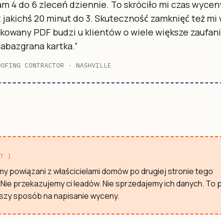
m 4 do 6 zleceń dziennie. To skróciło mi czas wycen
 jakichś 20 minut do 3. Skuteczność zamknięć też mi 
kowany PDF budzi u klientów o wiele większe zaufani
nabazgrana kartka.”
OOFING CONTRACTOR · NASHVILLE
NT ]
my powiązani z właścicielami domów po drugiej stronie tego
 Nie przekazujemy ci leadów. Nie sprzedajemy ich danych. To 
szy sposób na napisanie wyceny.