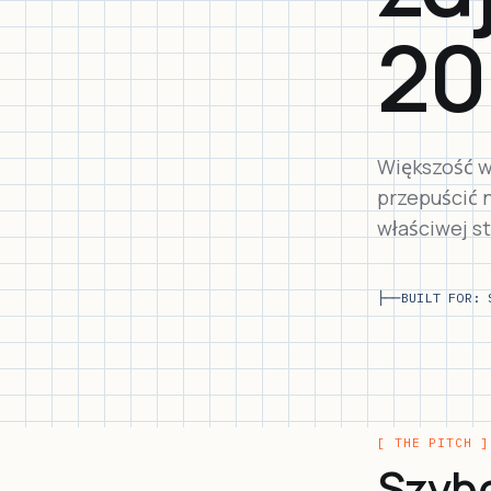
20
Większość wł
przepuścić 
właściwej str
├──
BUILT FOR: 
[ THE PITCH ]
Szybc