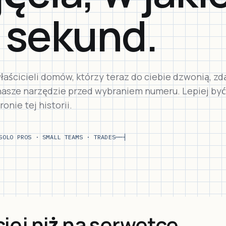
 sekund.
aścicieli domów, którzy teraz do ciebie dzwonią, zdą
nasze narzędzie przed wybraniem numeru. Lepiej być
onie tej historii.
SOLO PROS · SMALL TEAMS · TRADES
──┤
iej niż na serwetce.