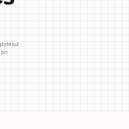
żyła już
 po