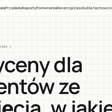
iała
Przykłady
Raporty
Porównania
Recenzje
Zasoby
Dla fachowc
TORS ]
ceny dla
ientów ze
jęcia, w jaki