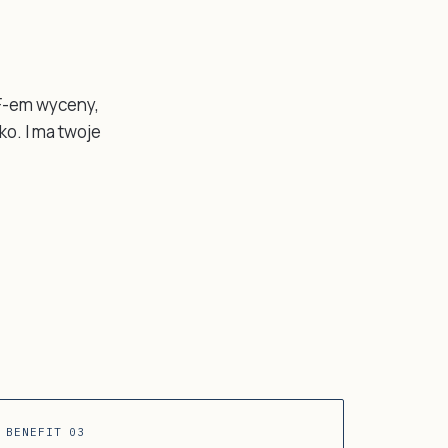
DF-em wyceny,
ko. I ma twoje
BENEFIT 03