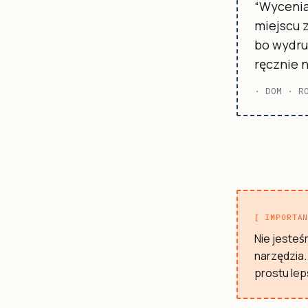
“Wycenia
miejscu z
bo wydru
ręcznie 
· DOM · R
[ IMPORTA
Nie jesteś
narzędzia.
prostu lep