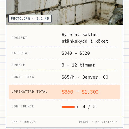
PHOTO.JPG · 3.2 MB
Byte av kaklad
PROJEKT
stänkskydd i köket
$340 – $520
MATERIAL
8 – 12 timmar
ARBETE
$65
/h · Denver, CO
LOKAL TAXA
$860 – $1,300
UPPSKATTAD TOTAL
4 / 5
CONFIDENCE
GEN · 00:27s
MODEL · pq-vision-3