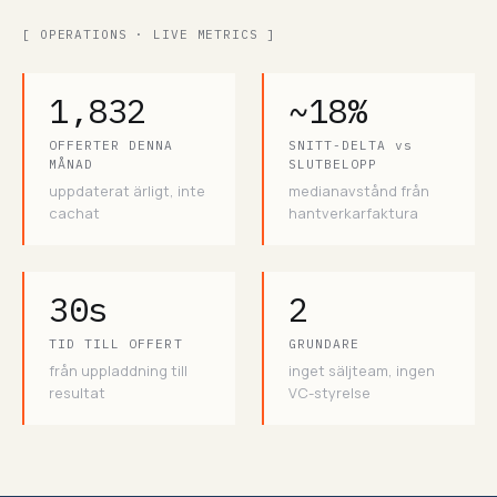
[ OPERATIONS · LIVE METRICS ]
1,832
~18%
OFFERTER DENNA
SNITT-DELTA vs
MÅNAD
SLUTBELOPP
uppdaterat ärligt, inte
medianavstånd från
cachat
hantverkarfaktura
30s
2
TID TILL OFFERT
GRUNDARE
från uppladdning till
inget säljteam, ingen
resultat
VC-styrelse