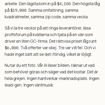
arbete. Den lägsta kom in på
$4,100
. Den högsta låg
på
$19,800
. Samma omfattning, samma
kvadratmeter, samma zip code, samma vecka.
Så vi la tre veckor på att ringa leverantörer, läsa
proffsforum på kvällarna och tjata på en vän som
driver en liten GC-firma. Det rättvisa priset låg runt
$6,800
. Två offerter var okej. Tre var vilt fel. Och vi
hade inget sätt att se det i förväg, vilket är löjligt.
Nu tar du ett foto. Vår AI läser bilden, räknar ut vad
som behöver göras och säger vad det kostar. Det är
hela grejen. Ingen hantverkar-marknadsplats. Ingen
lead-gen. Ingen väntmusik.