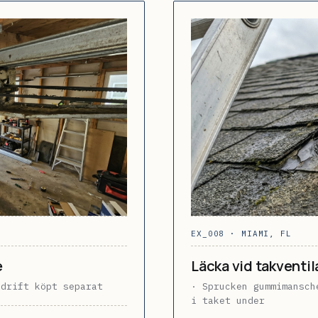
EX_008 · MIAMI, FL
e
Läcka vid takventi
sdrift köpt separat
· Sprucken gummimansch
i taket under