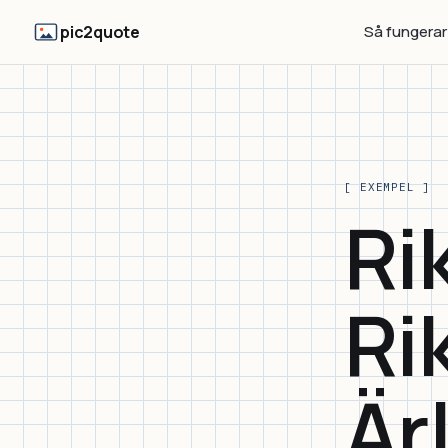
pic2quote
Så fungerar
[ EXEMPEL ]
Ri
Ri
Är