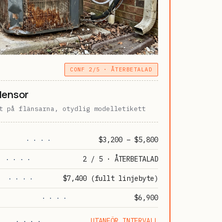
CONF 2/5 · ÅTERBETALAD
densor
t på flänsarna, otydlig modelletikett
$3,200 – $5,800
· · · ·
2 / 5 · ÅTERBETALAD
· · · ·
$7,400 (fullt linjebyte)
· · · ·
$6,900
· · · ·
UTANFÖR INTERVALL
· · · ·