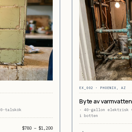
EX_002 · PHOENIX, AZ
Byte av varmvatte
70-talskök
· 40-gallon elektrisk 
i botten
$780 – $1,200