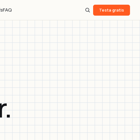
fs
FAQ
Testa gratis
r.