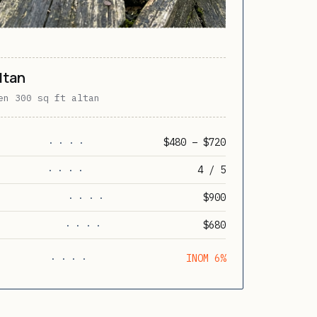
ltan
en 300 sq ft altan
$480 – $720
· · · ·
4 / 5
· · · ·
$900
· · · ·
$680
· · · ·
INOM 6%
· · · ·