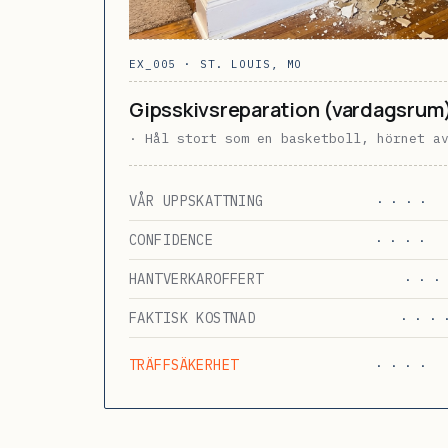
EX_005 · ST. LOUIS, MO
Gipsskivsreparation (vardagsrum
· Hål stort som en basketboll, hörnet a
VÅR UPPSKATTNING
· · · ·
CONFIDENCE
· · · ·
HANTVERKAROFFERT
· · · 
FAKTISK KOSTNAD
· · · 
TRÄFFSÄKERHET
· · · ·