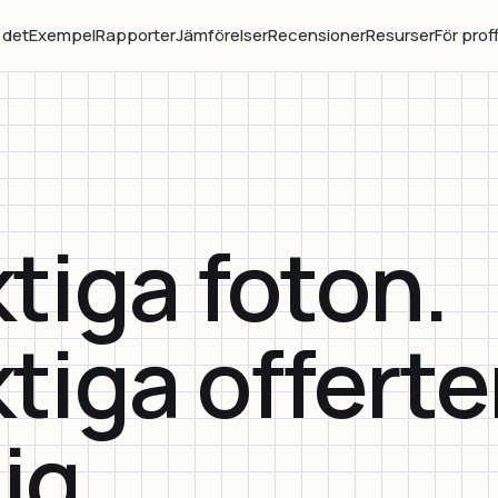
 det
Exempel
Rapporter
Jämförelser
Recensioner
Resurser
För prof
ktiga foton.
ktiga offerte
lig