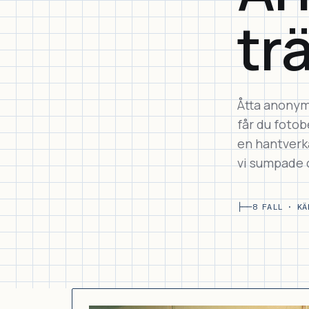
tr
Åtta anonymi
får du fotobe
en hantverka
vi sumpade 
├──
8 FALL · KÄ