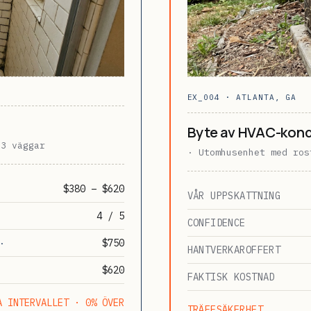
EX_004 · ATLANTA, GA
Byte av HVAC-kon
 3 väggar
· Utomhusenhet med ros
$380 – $620
VÅR UPPSKATTNING
4 / 5
CONFIDENCE
$750
·
HANTVERKAROFFERT
$620
·
FAKTISK KOSTNAD
A INTERVALLET · 0% ÖVER
TRÄFFSÄKERHET