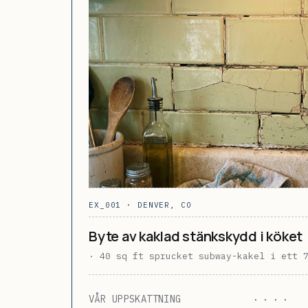
EX_001 · DENVER, CO
Byte av kaklad stänkskydd i köket
· 40 sq ft sprucket subway-kakel i ett 
VÅR UPPSKATTNING
· · · ·