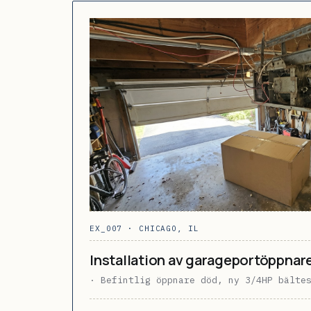
EX_007 · CHICAGO, IL
Installation av garageportöppnar
· Befintlig öppnare död, ny 3/4HP bälte