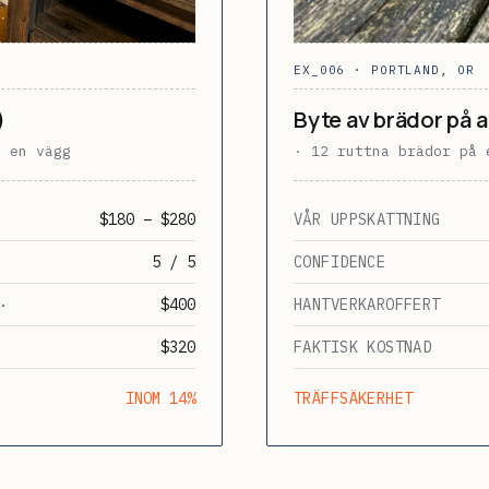
EX_006 · PORTLAND, OR
)
Byte av brädor på a
v en vägg
· 12 ruttna brädor på 
$180 – $280
VÅR UPPSKATTNING
5 / 5
CONFIDENCE
$400
HANTVERKAROFFERT
·
$320
FAKTISK KOSTNAD
·
INOM 14%
TRÄFFSÄKERHET