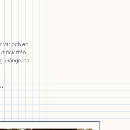
r var och en
ut fick från
ng. Gångerna
NA
──┤