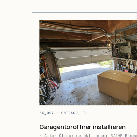
EX_007 · CHICAGO, IL
Garagentoröffner installieren
· Alter Öffner defekt, neuer 3/4HP Riem