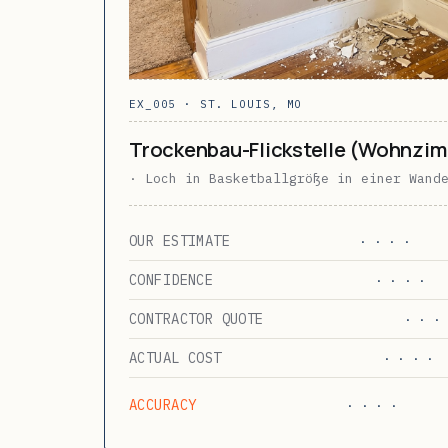
EX_005 · ST. LOUIS, MO
Trockenbau-Flickstelle (Wohnzi
· Loch in Basketballgröße in einer Wand
OUR ESTIMATE
· · · ·
CONFIDENCE
· · · ·
CONTRACTOR QUOTE
· · · 
ACTUAL COST
· · · ·
ACCURACY
· · · ·