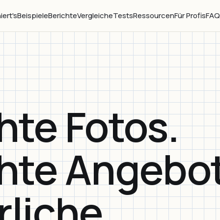
iert's
Beispiele
Berichte
Vergleiche
Tests
Ressourcen
Für Profis
FA
hte Fotos.
hte Angebot
rliche