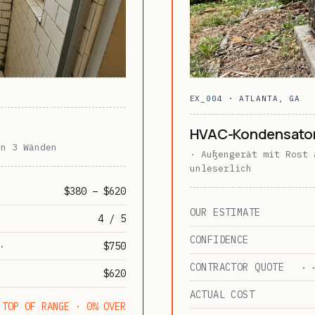
EX_004 · ATLANTA, GA
HVAC-Kondensator
an 3 Wänden
· Außengerät mit Rost 
unleserlich
$380 – $620
OUR ESTIMATE
4 / 5
CONFIDENCE
$750
·
CONTRACTOR QUOTE
· 
$620
ACTUAL COST
TOP OF RANGE · 0% OVER