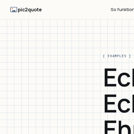
pic2quote
So funktion
[ EXAMPLES ]
Ec
Ec
Eh