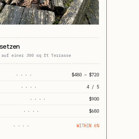
rsetzen
 auf einer 300 sq ft Terrasse
$480 – $720
· · · ·
4 / 5
· · · ·
$900
· · · ·
$680
· · · ·
WITHIN 6%
· · · ·