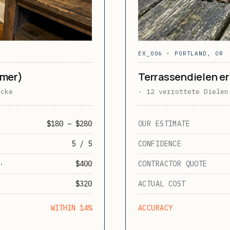
EX_006 · PORTLAND, OR
mmer)
Terrassendielen e
ecke
· 12 verrottete Dielen
$180 – $280
OUR ESTIMATE
5 / 5
CONFIDENCE
$400
CONTRACTOR QUOTE
·
$320
ACTUAL COST
WITHIN 14%
ACCURACY