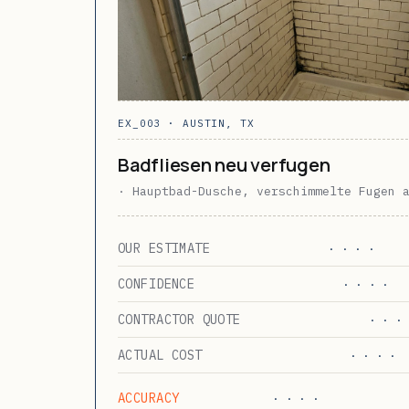
EX_003 · AUSTIN, TX
Badfliesen neu verfugen
· Hauptbad-Dusche, verschimmelte Fugen 
OUR ESTIMATE
· · · ·
CONFIDENCE
· · · ·
CONTRACTOR QUOTE
· · · 
ACTUAL COST
· · · ·
ACCURACY
· · · ·