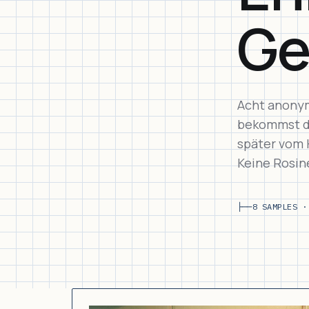
Ge
Acht anonym
bekommst du
später vom 
Keine Rosine
├──
8 SAMPLES ·