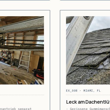
EX_008 · MIAMI, FL
Leck am Dachentlü
enantrieb separat
· Gerissene Gummimansc