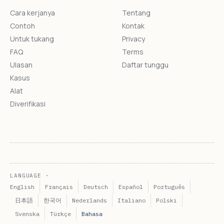
Cara kerjanya
Tentang
Contoh
Kontak
Untuk tukang
Privacy
FAQ
Terms
Ulasan
Daftar tunggu
Kasus
Alat
Diverifikasi
LANGUAGE ·
English
Français
Deutsch
Español
Português
日本語
한국어
Nederlands
Italiano
Polski
Svenska
Türkçe
Bahasa