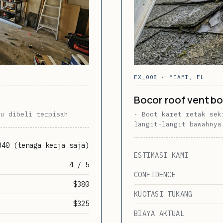
EX_008 · MIAMI, FL
Bocor roof vent b
ru dibeli terpisah
· Boot karet retak sek
langit-langit bawahnya
340 (tenaga kerja saja)
ESTIMASI KAMI
4 / 5
CONFIDENCE
$380
KUOTASI TUKANG
$325
BIAYA AKTUAL