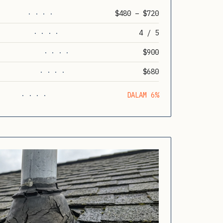
$480 – $720
· · · ·
4 / 5
· · · ·
$900
· · · ·
$680
· · · ·
DALAM 6%
· · · ·