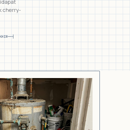
didapat
k cherry-
KHIR
──┤