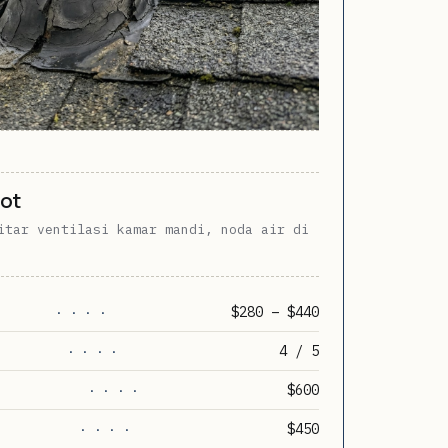
oot
itar ventilasi kamar mandi, noda air di
$280 – $440
· · · ·
4 / 5
· · · ·
$600
· · · ·
$450
· · · ·