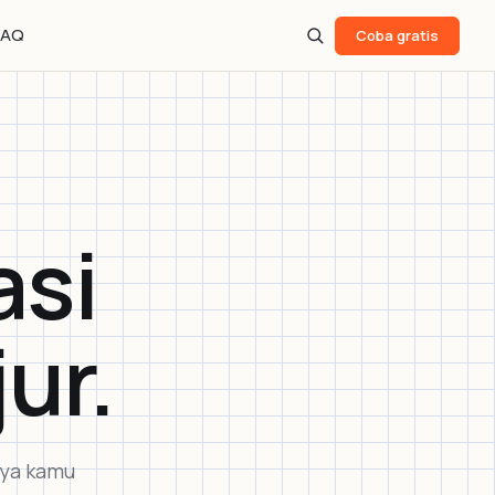
FAQ
Coba gratis
asi
jur.
nya kamu