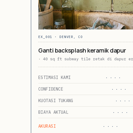
EX_001 · DENVER, CO
Ganti backsplash keramik dapur
· 40 sq ft subway tile retak di dapur e
ESTIMASI KAMI
· · · ·
CONFIDENCE
· · · ·
KUOTASI TUKANG
· · · ·
BIAYA AKTUAL
· · · ·
AKURASI
· · · ·