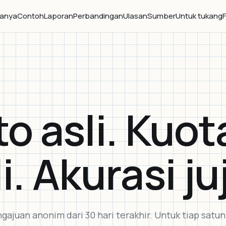
janya
Contoh
Laporan
Perbandingan
Ulasan
Sumber
Untuk tukang
to asli. Kuot
i. Akurasi ju
gajuan anonim dari 30 hari terakhir. Untuk tiap satu