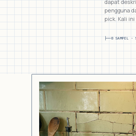
dapat deskri
pengguna da
pick. Kali in
├──
8 SAMPEL · 