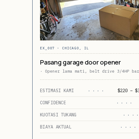
EX_007 · CHICAGO, IL
Pasang garage door opener
· Opener lama mati, belt drive 3/4HP ba
ESTIMASI KAMI
$220 – $
· · · ·
CONFIDENCE
· · · ·
KUOTASI TUKANG
· · · ·
BIAYA AKTUAL
· · · ·