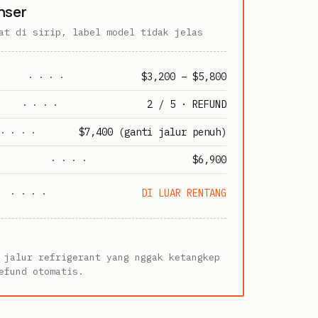
nser
at di sirip, label model tidak jelas
$3,200 – $5,800
· · · ·
2 / 5 · REFUND
· · · ·
$7,400 (ganti jalur penuh)
· · · ·
$6,900
· · · ·
DI LUAR RENTANG
· · · ·
 jalur refrigerant yang nggak ketangkep
efund otomatis.