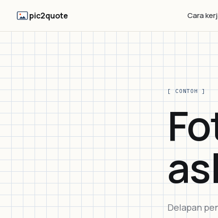
pic2quote
Cara ker
[ CONTOH ]
Fo
asl
Delapan pen