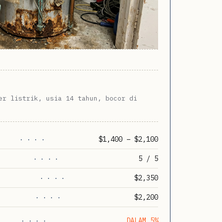
er listrik, usia 14 tahun, bocor di
$1,400 – $2,100
· · · ·
5 / 5
· · · ·
$2,350
· · · ·
$2,200
· · · ·
DALAM 5%
· · · ·