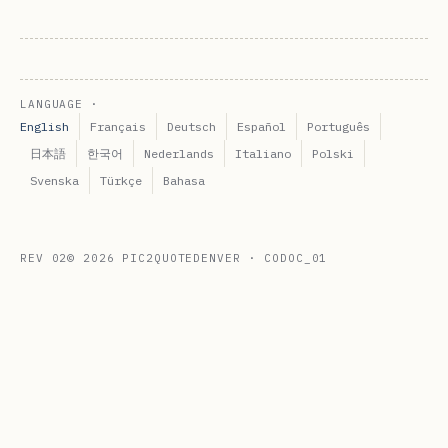
LANGUAGE ·
English
Français
Deutsch
Español
Português
日本語
한국어
Nederlands
Italiano
Polski
Svenska
Türkçe
Bahasa
REV 02
© 2026 PIC2QUOTE
DENVER · CO
DOC_01