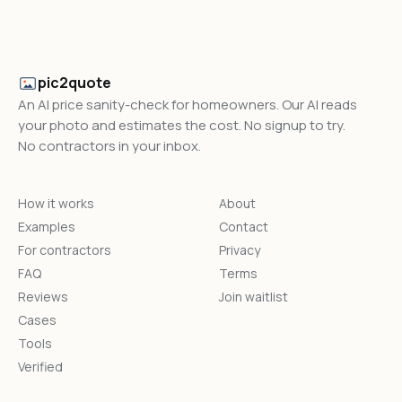
pic2quote
An AI price sanity-check for homeowners. Our AI reads
your photo and estimates the cost. No signup to try.
No contractors in your inbox.
How it works
About
Examples
Contact
For contractors
Privacy
FAQ
Terms
Reviews
Join waitlist
Cases
Tools
Verified