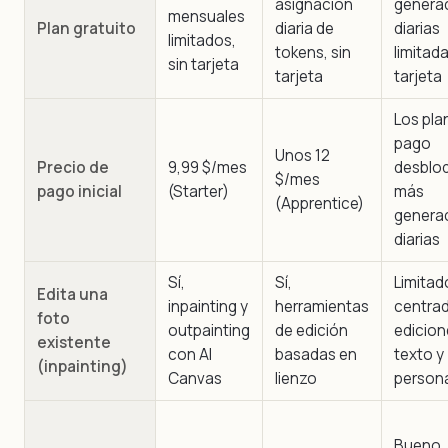
asignación
genera
mensuales
Plan gratuito
diaria de
diarias
limitados,
tokens, sin
limitada
sin tarjeta
tarjeta
tarjeta
Los pla
pago
Unos 12
Precio de
9,99 $/mes
desblo
$/mes
pago inicial
(Starter)
más
(Apprentice)
genera
diarias
Sí,
Sí,
Limitad
Edita una
inpainting y
herramientas
centra
foto
outpainting
de edición
edicion
existente
con AI
basadas en
texto y
(inpainting)
Canvas
lienzo
person
Bueno,