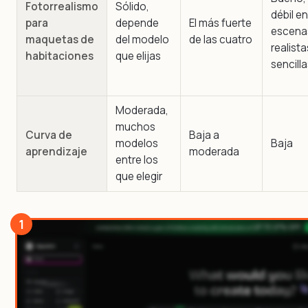
Fotorrealismo
Sólido,
débil en
para
depende
El más fuerte
escena
maquetas de
del modelo
de las cuatro
realista
habitaciones
que elijas
sencill
Moderada,
muchos
Curva de
Baja a
modelos
Baja
aprendizaje
moderada
entre los
que elegir
1