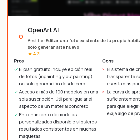
OpenArt AI
Best for:
Editar una foto existente de tu propia habi
solo generar arte nuevo
★ 4.3
Pros
Cons
El plan gratuito incluye edición real
El sistema de c
de fotos (inpainting y outpainting),
transparente s
no solo generación desde cero
cuesta más por
Acceso a más de 100 modelos en una
La curva de apr
sola suscripción, útil para igualar el
suficientemen
aspecto de un material concreto
para que elegi
exija algo de pr
Entrenamiento de modelos
personalizados disponible si quieres
resultados consistentes en muchas
maquetas