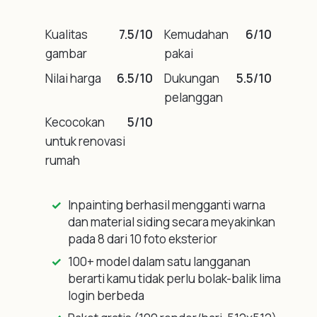
Kualitas
7.5/10
Kemudahan
6/10
gambar
pakai
Nilai harga
6.5/10
Dukungan
5.5/10
pelanggan
Kecocokan
5/10
untuk renovasi
rumah
Inpainting berhasil mengganti warna
dan material siding secara meyakinkan
pada 8 dari 10 foto eksterior
100+ model dalam satu langganan
berarti kamu tidak perlu bolak-balik lima
login berbeda