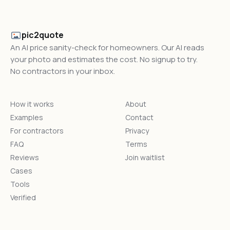
pic2quote
An AI price sanity-check for homeowners. Our AI reads
your photo and estimates the cost. No signup to try.
No contractors in your inbox.
How it works
About
Examples
Contact
For contractors
Privacy
FAQ
Terms
Reviews
Join waitlist
Cases
Tools
Verified