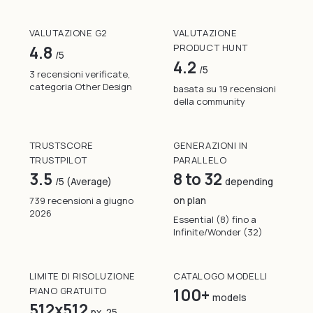
VALUTAZIONE G2
VALUTAZIONE
PRODUCT HUNT
4.8
/5
4.2
/5
3 recensioni verificate,
categoria Other Design
basata su 19 recensioni
della community
TRUSTSCORE
GENERAZIONI IN
TRUSTPILOT
PARALLELO
3.5
8 to 32
/5 (Average)
depending
739 recensioni a giugno
on plan
2026
Essential (8) fino a
Infinite/Wonder (32)
LIMITE DI RISOLUZIONE
CATALOGO MODELLI
PIANO GRATUITO
100+
models
512x512
px, 25