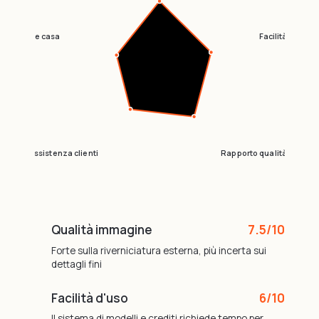
utturazione casa
Facilità d'uso
Assistenza clienti
Rapporto qualità-prezzo
Qualità immagine
7.5/10
Forte sulla riverniciatura esterna, più incerta sui
dettagli fini
Facilità d'uso
6/10
Il sistema di modelli e crediti richiede tempo per