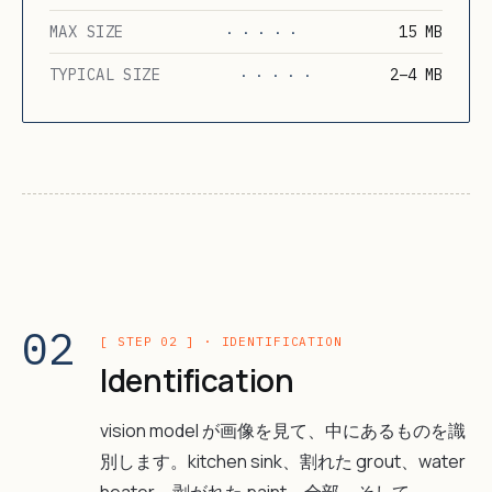
MAX SIZE
15 MB
· · · · ·
TYPICAL SIZE
2–4 MB
· · · · ·
02
[ STEP 02 ] · IDENTIFICATION
Identification
vision model が画像を見て、中にあるものを識
別します。kitchen sink、割れた grout、water