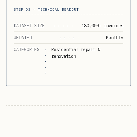
STEP 03 · TECHNICAL READOUT
DATASET SIZE
180,000+ invoices
· · · · ·
UPDATED
Monthly
· · · · ·
CATEGORIES
Residential repair &
·
·
renovation
·
·
·