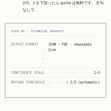
2/5。2 を下回ったら quote は無料です。文句
なしで。
STEP 05 · TECHNICAL READOUT
OUTPUT FORMAT
JSON · PDF · shareable
·
·
link
·
·
·
CONFIDENCE SCALE
1–5
· · · · ·
REFUND THRESHOLD
< 2/5 (automatic)
· · · ·
·