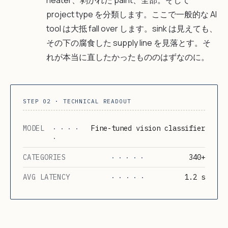
heater、剥がれた paint、全部。そして
project type を分類します。ここで一般的な AI
tool は大抵 fall over します。sink は見えても、
その下の腐食した supply line を見落とす。そ
れが本当に直したかったもののはずなのに。
STEP 02 · TECHNICAL READOUT
MODEL
Fine-tuned vision classifier
· · · ·
·
CATEGORIES
340+
· · · · ·
AVG LATENCY
1.2 s
· · · · ·