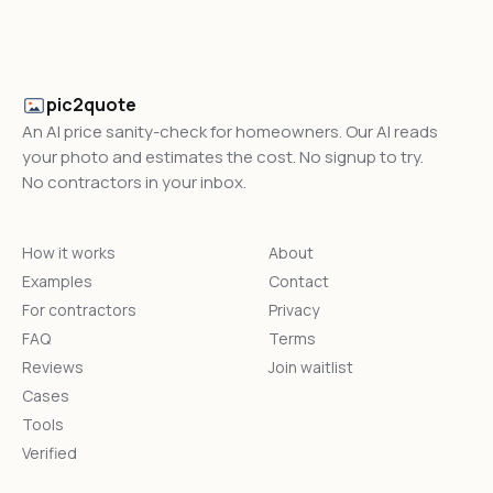
pic2quote
An AI price sanity-check for homeowners. Our AI reads
your photo and estimates the cost. No signup to try.
No contractors in your inbox.
How it works
About
Examples
Contact
For contractors
Privacy
FAQ
Terms
Reviews
Join waitlist
Cases
Tools
Verified