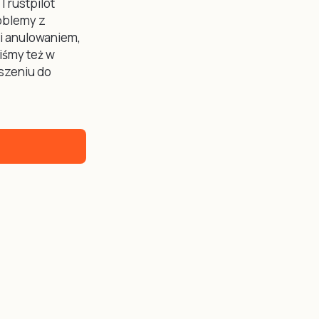
Trustpilot
oblemy z
 i anulowaniem,
liśmy też w
szeniu do