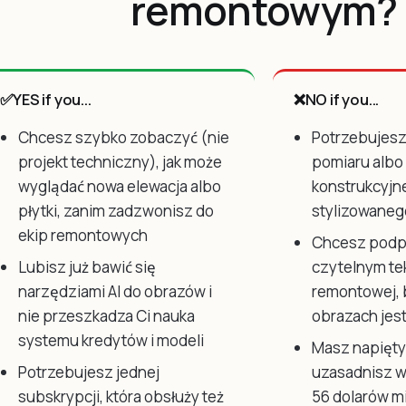
remontowym?
✅
YES if you...
❌
NO if you...
Chcesz szybko zobaczyć (nie
Potrzebujesz
projekt techniczny), jak może
pomiaru albo
wyglądać nowa elewacja albo
konstrukcyjnej
płytki, zanim zadzwonisz do
stylizowaneg
ekip remontowych
Chcesz podpi
Lubisz już bawić się
czytelnym te
narzędziami AI do obrazów i
remontowej, 
nie przeszkadza Ci nauka
obrazach jes
systemu kredytów i modeli
Masz napięty 
Potrzebujesz jednej
uzasadnisz w
subskrypcji, która obsłuży też
56 dolarów m