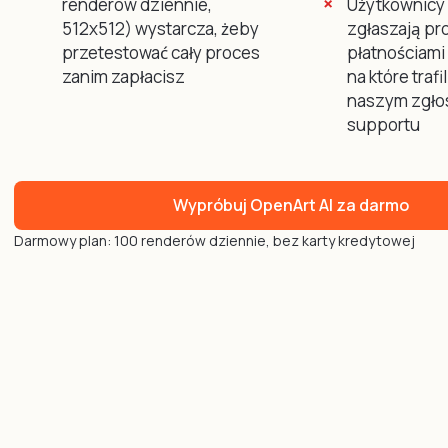
renderów dziennie,
Użytkownicy 
512x512) wystarcza, żeby
zgłaszają pr
przetestować cały proces
płatnościami
zanim zapłacisz
na które trafi
naszym zgło
supportu
Wypróbuj OpenArt AI za darmo
Darmowy plan: 100 renderów dziennie, bez karty kredytowej