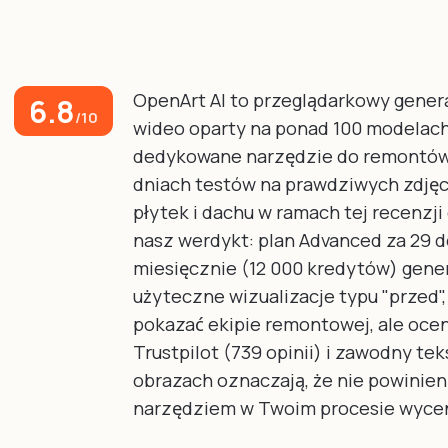
OpenArt AI to przeglądarkowy gener
6.8
/10
wideo oparty na ponad 100 modelach,
dedykowane narzędzie do remontów
dniach testów na prawdziwych zdjęci
płytek i dachu w ramach tej recenzji 
nasz werdykt: plan Advanced za 29 
miesięcznie (12 000 kredytów) gene
użyteczne wizualizacje typu "przed"
pokazać ekipie remontowej, ale ocen
Trustpilot (739 opinii) i zawodny tek
obrazach oznaczają, że nie powinie
narzędziem w Twoim procesie wyce