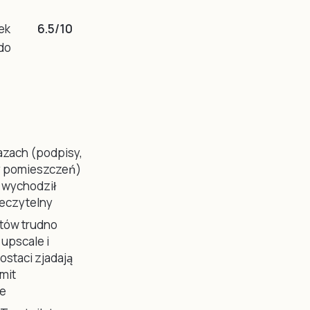
ek
6.5/10
 do
azach (podpisy,
ty pomieszczeń)
b wychodził
ieczytelny
tów trudno
 upscale i
ostaci zjadają
imit
ie