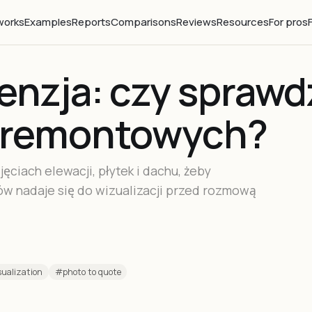
works
Examples
Reports
Comparisons
Reviews
Resources
For pros
enzja: czy sprawdz
h remontowych?
ciach elewacji, płytek i dachu, żeby
ów nadaje się do wizualizacji przed rozmową
ualization
#photo to quote