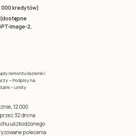
2 000 kredytów)
6 (dostępne
GPT-image-2,
ądy remontu łazienki i
urzy • Podpisy na
tami • Limity
znie, 12 000
przez 32 dni na
 dachu uszkodzonego
aryzowane polecenia