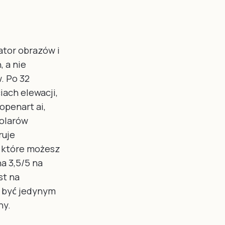
ator obrazów i
 a nie
. Po 32
ach elewacji,
openart ai,
dolarów
ruje
, które możesz
a 3,5/5 na
st na
n być jedynym
ny.