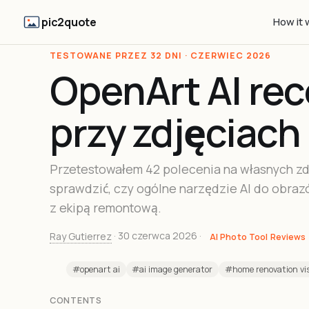
pic2quote
How it 
TESTOWANE PRZEZ 32 DNI · CZERWIEC 2026
OpenArt AI rec
przy zdjęciac
Przetestowałem 42 polecenia na własnych zdję
sprawdzić, czy ogólne narzędzie AI do obraz
z ekipą remontową.
Ray Gutierrez
·
30 czerwca 2026
·
AI Photo Tool Reviews
#openart ai
#ai image generator
#home renovation vis
CONTENTS