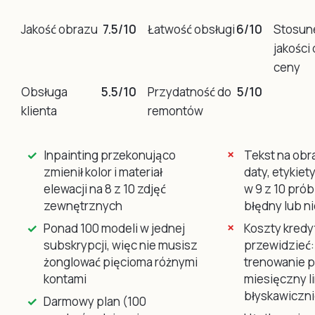
Jakość obrazu
7.5/10
Łatwość obsługi
6/10
Stosun
jakości
ceny
Obsługa
5.5/10
Przydatność do
5/10
klienta
remontów
Inpainting przekonująco
Tekst na obr
zmienił kolor i materiał
daty, etykie
elewacji na 8 z 10 zdjęć
w 9 z 10 pró
zewnętrznych
błędny lub n
Ponad 100 modeli w jednej
Koszty kredy
subskrypcji, więc nie musisz
przewidzieć:
żonglować pięcioma różnymi
trenowanie p
kontami
miesięczny l
błyskawiczn
Darmowy plan (100