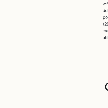
w 
do
po
(2
ma
af