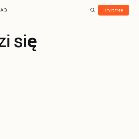
FAQ
Try it free
i się