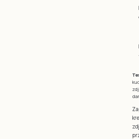
Te
kuc
zdj
da
Za
kr
zd
pr