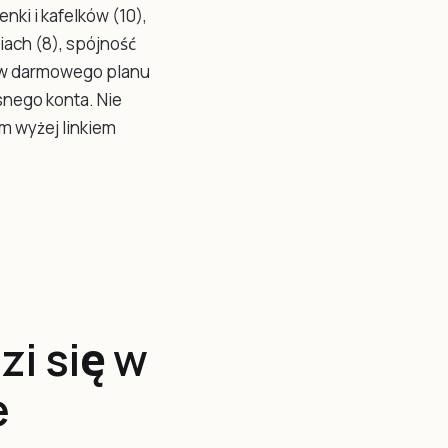
nki i kafelków (10),
iach (8), spójność
ów darmowego planu
snego konta. Nie
m wyżej linkiem
zi się w
e