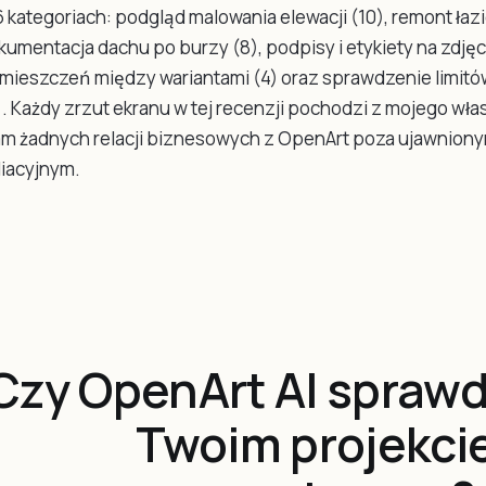
6 kategoriach: podgląd malowania elewacji (10), remont łazie
kumentacja dachu po burzy (8), podpisy i etykiety na zdjęc
mieszczeń między wariantami (4) oraz sprawdzenie limit
). Każdy zrzut ekranu w tej recenzji pochodzi z mojego wła
m żadnych relacji biznesowych z OpenArt poza ujawniony
iliacyjnym.
Czy OpenArt AI sprawd
Twoim projekci