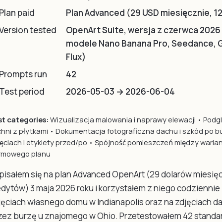
Plan paid
Plan Advanced (29 USD miesięcznie, 1
Version tested
OpenArt Suite, wersja z czerwca 202
modele Nano Banana Pro, Seedance, 
Flux)
Prompts run
42
Test period
2026-05-03 → 2026-06-04
st categories:
Wizualizacja malowania i naprawy elewacji • Podgl
hni z płytkami • Dokumentacja fotograficzna dachu i szkód po b
ęciach i etykiety przed/po • Spójność pomieszczeń między warian
rmowego planu
pisałem się na plan Advanced OpenArt (29 dolarów miesięc
edytów) 3 maja 2026 roku i korzystałem z niego codziennie 
jęciach własnego domu w Indianapolis oraz na zdjęciach
zez burzę u znajomego w Ohio. Przetestowałem 42 stand