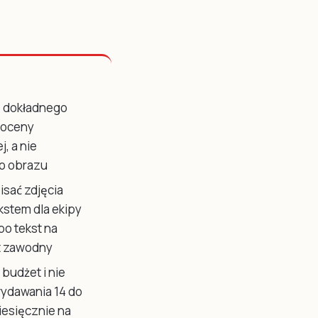
 dokładnego
 oceny
, a nie
o obrazu
sać zdjęcia
kstem dla ekipy
bo tekst na
t zawodny
budżet i nie
ydawania 14 do
iesięcznie na