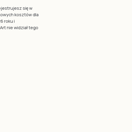
rejestrujesz się w
tkowych kosztów dla
6 roku i
rt nie widział tego