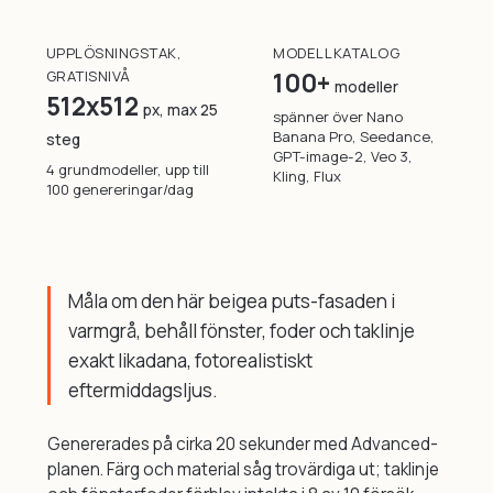
UPPLÖSNINGSTAK,
MODELLKATALOG
GRATISNIVÅ
100+
modeller
512x512
px, max 25
spänner över Nano
Banana Pro, Seedance,
steg
GPT-image-2, Veo 3,
4 grundmodeller, upp till
Kling, Flux
100 genereringar/dag
Måla om den här beigea puts-fasaden i
varmgrå, behåll fönster, foder och taklinje
exakt likadana, fotorealistiskt
eftermiddagsljus.
Genererades på cirka 20 sekunder med Advanced-
planen. Färg och material såg trovärdiga ut; taklinje