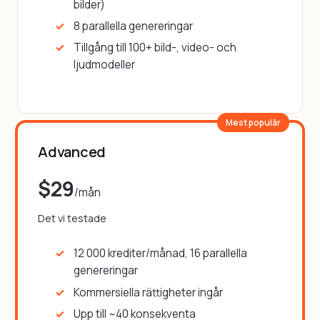
bilder)
8 parallella genereringar
Tillgång till 100+ bild-, video- och
ljudmodeller
Mest populär
Advanced
$29
/mån
Det vi testade
12 000 krediter/månad, 16 parallella
genereringar
Kommersiella rättigheter ingår
Upp till ~40 konsekventa