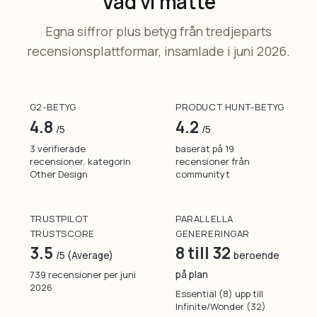
Vad vi mätte
Egna siffror plus betyg från tredjeparts
recensionsplattformar, insamlade i juni 2026.
G2-BETYG
PRODUCT HUNT-BETYG
4.8
4.2
/5
/5
3 verifierade
baserat på 19
recensioner, kategorin
recensioner från
Other Design
communityt
TRUSTPILOT
PARALLELLA
TRUSTSCORE
GENERERINGAR
3.5
8 till 32
/5 (Average)
beroende
739 recensioner per juni
på plan
2026
Essential (8) upp till
Infinite/Wonder (32)