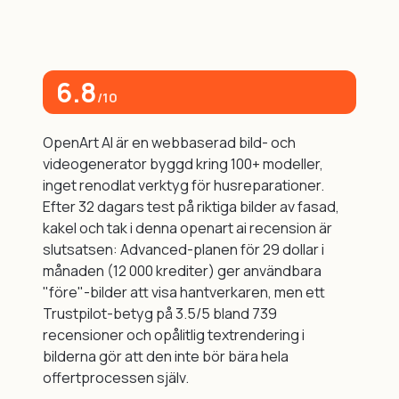
6.8
/10
OpenArt AI är en webbaserad bild- och
videogenerator byggd kring 100+ modeller,
inget renodlat verktyg för husreparationer.
Efter 32 dagars test på riktiga bilder av fasad,
kakel och tak i denna openart ai recension är
slutsatsen: Advanced-planen för 29 dollar i
månaden (12 000 krediter) ger användbara
"före"-bilder att visa hantverkaren, men ett
Trustpilot-betyg på 3.5/5 bland 739
recensioner och opålitlig textrendering i
bilderna gör att den inte bör bära hela
offertprocessen själv.