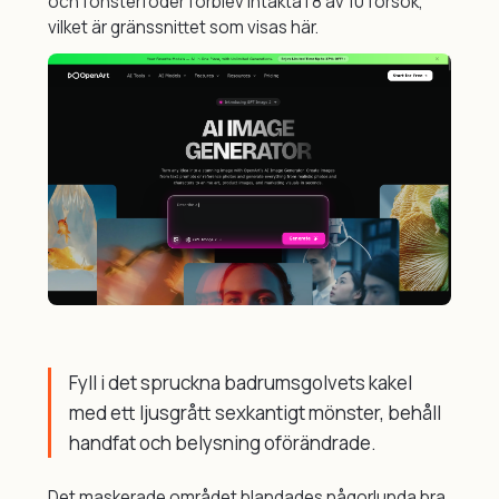
och fönsterfoder förblev intakta i 8 av 10 försök,
vilket är gränssnittet som visas här.
Fyll i det spruckna badrumsgolvets kakel
med ett ljusgrått sexkantigt mönster, behåll
handfat och belysning oförändrade.
Det maskerade området blandades någorlunda bra