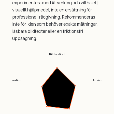
experimentera med AI-verktyg och vill ha ett
visuellt hjälpmedel, inte en ersättning för
professionell rådgivning. Rekommenderas
inte för: den som behöver exakta mätningar,
läsbara bildtexter eller en friktionsfri
uppsägning.
Bildkvalitet
r husreparation
Användarvänli