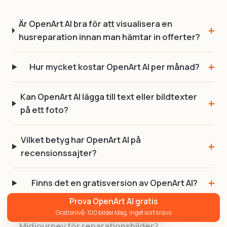
Är OpenArt AI bra för att visualisera en
husreparation innan man hämtar in offerter?
Hur mycket kostar OpenArt AI per månad?
Kan OpenArt AI lägga till text eller bildtexter
på ett foto?
Vilket betyg har OpenArt AI på
recensionssajter?
Finns det en gratisversion av OpenArt AI?
Prova OpenArt AI gratis
Vad är skillnaden mellan OpenArt AI och
Gratisnivå: 100 bilder/dag, inget kort krävs
Midjourney för reparationsbilder?