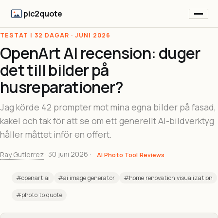
pic2quote
TESTAT I 32 DAGAR · JUNI 2026
OpenArt AI recension: duger
det till bilder på
husreparationer?
Jag körde 42 prompter mot mina egna bilder på fasad,
kakel och tak för att se om ett generellt AI-bildverktyg
håller måttet inför en offert.
Ray Gutierrez
·
30 juni 2026
·
AI Photo Tool Reviews
#openart ai
#ai image generator
#home renovation visualization
#photo to quote