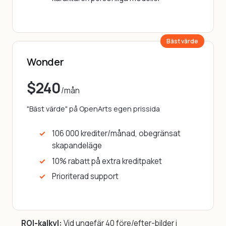
Bäst värde
Wonder
$240
/mån
"Bäst värde" på OpenArts egen prissida
106 000 krediter/månad, obegränsat
skapandeläge
10% rabatt på extra kreditpaket
Prioriterad support
ROI-kalkyl:
Vid ungefär 40 före/efter-bilder i