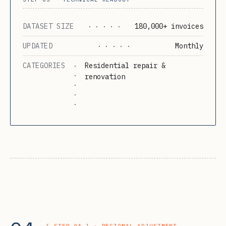
DATASET SIZE
180,000+ invoices
· · · · ·
UPDATED
Monthly
· · · · ·
CATEGORIES
Residential repair &
·
·
renovation
·
·
·