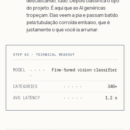
descascando, tudo. Depois classifica o tipo
do projeto. É aqui que as AI genéricas
tropeçam. Elas veem a pia e passam batido
pela tubulação corroída embaixo, que é
justamente o que você ia arrumar.
STEP 02 · TECHNICAL READOUT
MODEL
Fine-tuned vision classifier
· · · ·
·
CATEGORIES
340+
· · · · ·
AVG LATENCY
1.2 s
· · · · ·