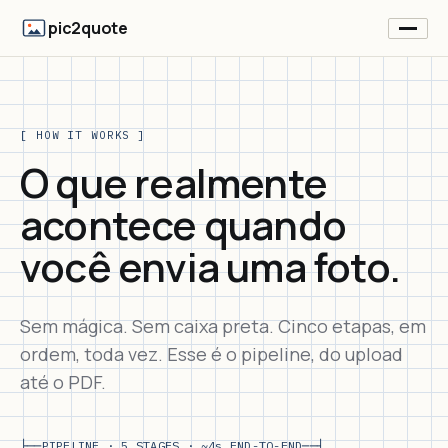
pic2quote
[ HOW IT WORKS ]
O que realmente
acontece quando
você envia uma foto.
Sem mágica. Sem caixa preta. Cinco etapas, em
ordem, toda vez. Esse é o pipeline, do upload
até o PDF.
├──
PIPELINE · 5 STAGES · ~4s END-TO-END
──┤