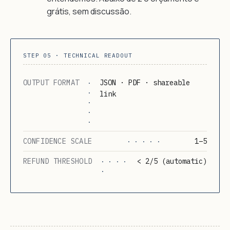
grátis, sem discussão.
STEP 05 · TECHNICAL READOUT
OUTPUT FORMAT
JSON · PDF · shareable
·
·
link
·
·
·
CONFIDENCE SCALE
1–5
· · · · ·
REFUND THRESHOLD
< 2/5 (automatic)
· · · ·
·